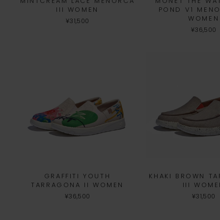
MINTCREAM LACE MENORCA
MONET THE WAT
III WOMEN
POND V1 MENO
WOMEN
¥31,500
¥36,500
GRAFFITI YOUTH
KHAKI BROWN T
TARRAGONA II WOMEN
III WOM
¥36,500
¥31,500