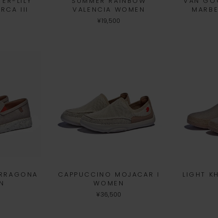
ER-LILY
SUMMER RAINBOW
VAN GO
RCA III
VALENCIA WOMEN
MARBE
¥19,500
ARRAGONA
CAPPUCCINO MOJACAR I
LIGHT KH
EN
WOMEN
¥36,500