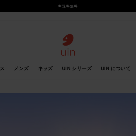
🔊送料無料
ス
ラ
イ
ド
を
一
時
停
止
ス
メンズ
キッズ
UIN シリーズ
UIN について