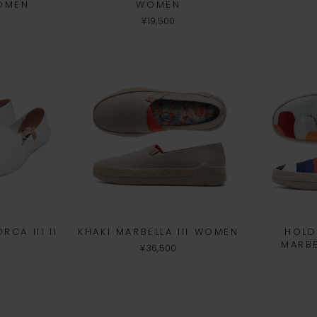
OMEN
WOMEN
¥19,500
CA III II
KHAKI MARBELLA III WOMEN
HOLD
MARBE
¥36,500