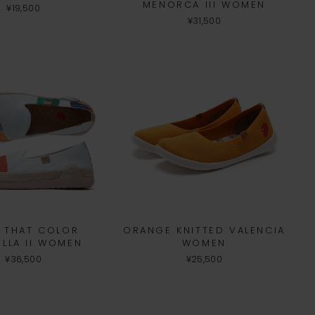
MENORCA III WOMEN
¥19,500
¥31,500
 THAT COLOR
ORANGE KNITTED VALENCIA
LLA II WOMEN
WOMEN
¥36,500
¥25,500