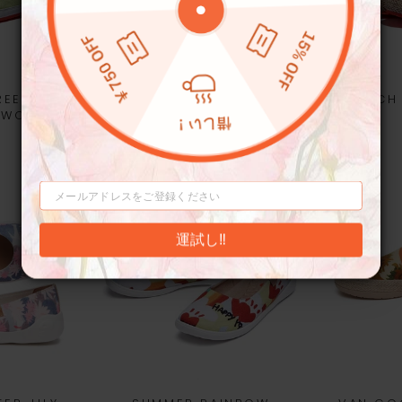
REEN
KHAKI BROWN FORMENTERA
BIRCH
I WOMEN
II WOMEN
¥31,500
運試し‼