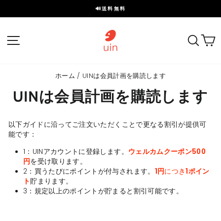
ス
🔊送料無料
キ
ス
ッ
ラ
プ
サイトナビゲーション
探す
イ
ド
を
一
ホーム
/
UINは会員計画を購読します
時
停
UINは会員計画を購読します
止
以下ガイドに沿ってご注文いただくことで更なる割引が提供可
能です：
1：UINアカウントに登録します。
ウェルカムクーポン500
円
を受け取ります。
2：買うたびにポイントが付与されます。
1円
につき
1
ポイン
ト
貯まります。
3：規定以上のポイントが貯まると割引可能です。