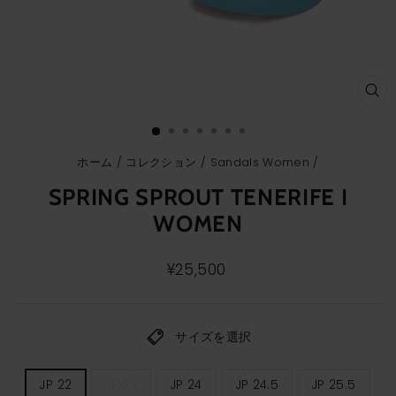
ク
ロ
ー
ズ
(E
ホーム
/
コレクション
/
Sandals Women
/
SPRING SPROUT TENERIFE I
WOMEN
通
¥25,500
常
価
格
サイズを選択
レ
JP 22
JP 23
JP 24
JP 24.5
JP 25.5
デ