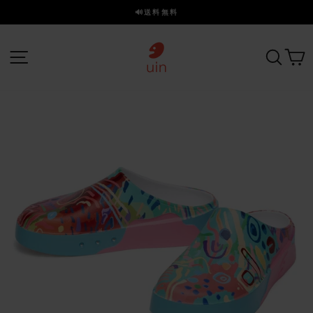
ス
🔊送料無料
キ
ス
ッ
ラ
プ
サイトナビゲーション
探す
イ
ド
を
一
時
停
止