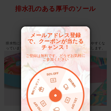
排水孔のある厚手のソール
丈夫で通気性が良い
メールアドレス登録
で、クーポンが当たる
排水性に優れ、お手入れが簡単なだけでなく、乾燥しやすくな
チャンス！
っています。砂利や起伏の多い地形などから足を保護します。
ご登録は無料です。どうぞお気軽に
ご参加ください
色持ちが良い