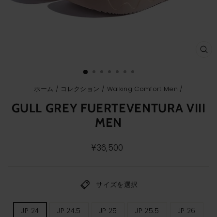
ク
ロ
ー
ズ
(E
ホーム
/
コレクション
/
Walking Comfort Men
/
GULL GREY FUERTEVENTURA VIII
MEN
通
¥36,500
常
価
格
サイズを選択
メ
JP 24
JP 24.5
JP 25
JP 25.5
JP 26
ン