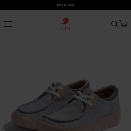
ス
🔊送料無料
キ
ス
ッ
ラ
プ
サイトナビゲーション
探す
イ
ド
を
一
時
停
止