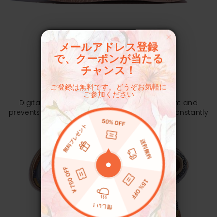
メールアドレス登録
で、クーポンが当たる
THE LOOKS MATTER
チャンス！
Long-lasting Colors
ご登録は無料です。どうぞお気軽に
ご参加ください
Digital inkjet technology keeps colors vibrant and
prevents fading, letting vivid artistic patterns constantly
juice up your outfits.