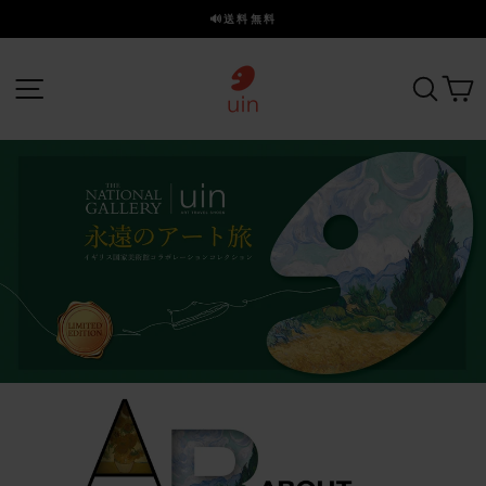
ス
🔊送料無料
キ
ス
ッ
ラ
プ
サイトナビゲーション
探す
イ
ド
を
一
時
停
止