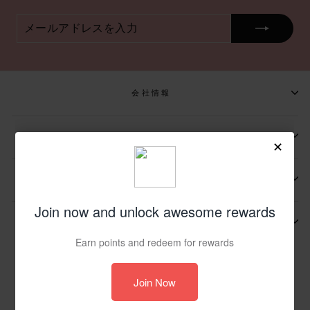
メ
申
ー
し
ル
込
ア
む
ド
レ
ス
会社情報
を
入
力
📩メールマガジンの登録
📬お問い合わせ先
その他
© 2026 JP UIN Footwear