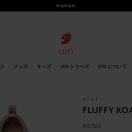
🔊送料無料
ス
ラ
イ
ド
を
一
時
停
止
ス
メンズ
キッズ
UIN シリーズ
UIN について
ホーム
/
FLUFFY KOA
通
¥16,500
常