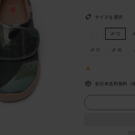
価
格
サイズを選択
キ
JP 11
JP 12
J
ッ
ズ
サ
JP 17
JP 18
イ
ズ
全日本送料無料（