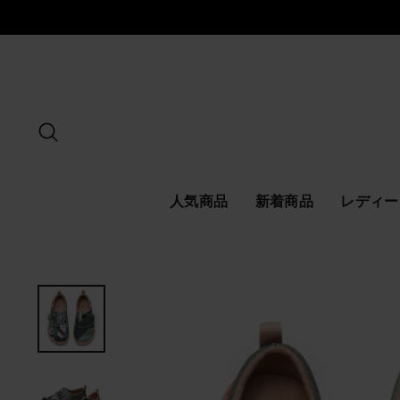
ス
キ
ッ
プ
探す
人気商品
新着商品
レディー