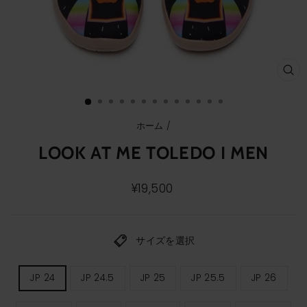
ク
ロ
ー
ズ
(E
ホーム
/
LOOK AT ME TOLEDO I MEN
通
¥19,500
常
価
格
サイズを選択
メ
JP 24
JP 24.5
JP 25
JP 25.5
JP 26
ン
ズ
サ