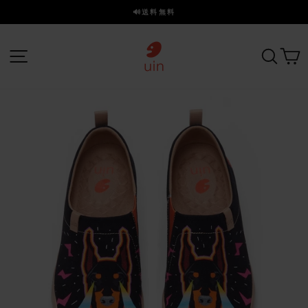
ス
🔊送料無料
キ
ス
ッ
ラ
プ
サイトナビゲーション
探す
イ
ド
を
一
時
停
止