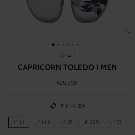
ク
ロ
ー
ズ
(E
ホーム
/
CAPRICORN TOLEDO I MEN
通
¥25,500
常
価
格
サイズを選択
メ
JP 24
JP 24.5
JP 25
JP 25.5
JP 26
ン
ズ
サ