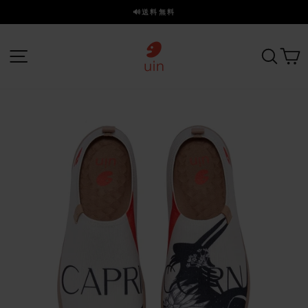
ス
🔊送料無料
キ
ス
ッ
ラ
プ
サイトナビゲーション
探す
イ
ド
を
一
時
停
止