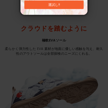
運試し‼
クラウドを踏むように
極軟EVAソール
柔らかく弾力性した EVA 素材が地面に優しい感触を与え、耐久
性のアウトソールは全部探検のニーズにくれる。