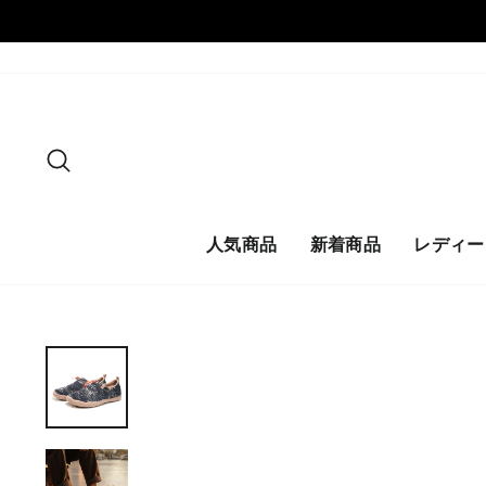
ス
キ
ッ
プ
探す
人気商品
新着商品
レディー