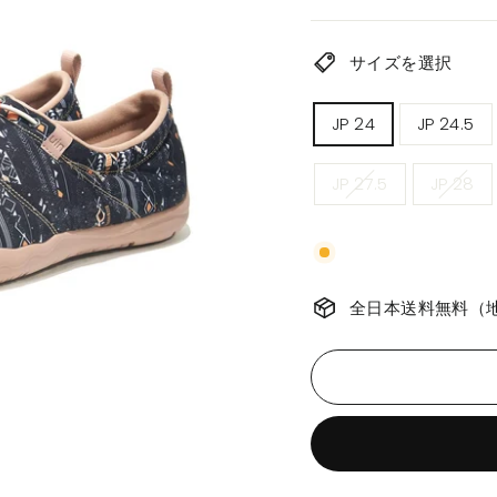
価
格
サイズを選択
メ
JP 24
JP 24.5
ン
ズ
サ
JP 27.5
JP 28
イ
ズ
全日本送料無料（