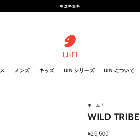
🔊送料無料
ス
ラ
イ
ド
を
一
時
停
止
ス
メンズ
キッズ
UIN シリーズ
UIN について
ホーム
/
WILD TRIBE
通
¥25,500
常