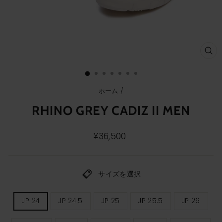
ク
ロ
ー
ズ
(E
ホーム
/
RHINO GREY CADIZ II MEN
通
¥36,500
常
価
格
サイズを選択
メ
JP 24
JP 24.5
JP 25
JP 25.5
JP 26
ン
ズ
サ