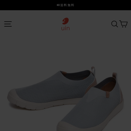
ス
🔊送料無料
キ
ス
ッ
ラ
プ
サイトナビゲーション
探す
イ
ド
を
一
時
停
止