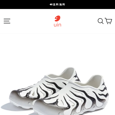
ス
🔊送料無料
キ
ス
ッ
ラ
プ
サイトナビゲーション
探す
イ
ド
を
一
時
停
止