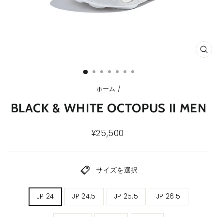
ク
ロ
ー
ズ
(E
ホーム
/
BLACK & WHITE OCTOPUS II MEN
通
¥25,500
常
価
格
サイズを選択
メ
JP 24
JP 24.5
JP 25.5
JP 26.5
ン
ズ
サ