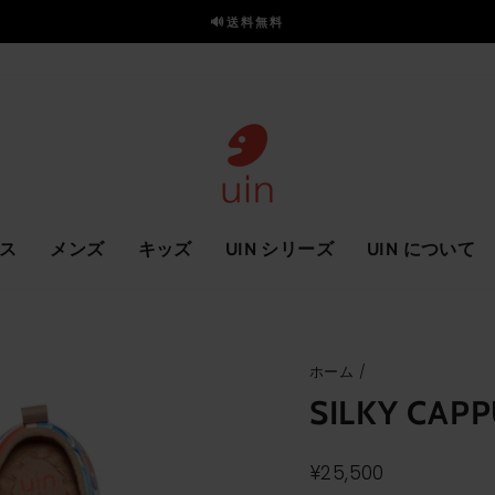
🔊送料無料
ス
ラ
イ
ド
を
一
時
停
止
ス
メンズ
キッズ
UIN シリーズ
UIN について
ホーム
/
SILKY CAP
通
¥25,500
常