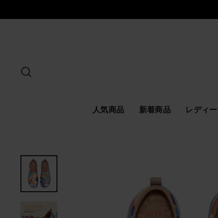
ス
キ
ッ
プ
探す
人気商品
新着商品
レディー