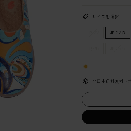
価
格
サイズを選択
レ
JP 22
JP 22.5
デ
ィ
ー
JP 25
JP 25.5
ス
サ
イ
ズ
全日本送料無料（