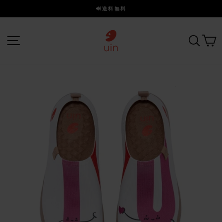
ス
🔊送料無料
キ
ス
ッ
ラ
プ
サイトナビゲーション
探す
イ
ド
を
一
時
停
止