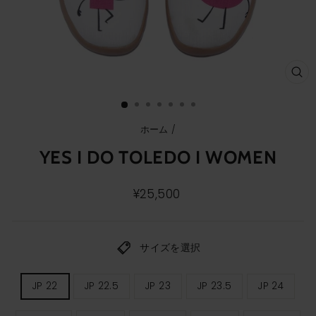
ク
ロ
ー
ズ
(E
ホーム
/
YES I DO TOLEDO I WOMEN
通
¥25,500
常
価
格
サイズを選択
レ
JP 22
JP 22.5
JP 23
JP 23.5
JP 24
デ
ィ
ー