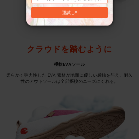
運試し‼
クラウドを踏むように
極軟EVAソール
柔らかく弾力性した EVA 素材が地面に優しい感触を与え、耐久
性のアウトソールは全部探検のニーズにくれる。