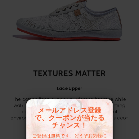
TEXTURES MATTER
Lace Upper
The cotton linen allows your feet to breathe while
walking. As uin adheres to the belief of assuming
メールアドレス登録
corporate social responsibility in terms of
で、クーポンが当たる
environmental protection. Thus, adopting this eco-
friendly fabric as the upper material.
チャンス！
ご登録は無料です。どうぞお気軽に