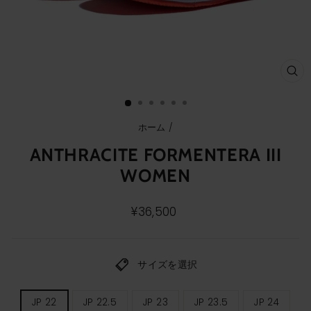
ク
ロ
ー
ズ
(E
ホーム
/
ANTHRACITE FORMENTERA III
WOMEN
通
¥36,500
常
価
格
サイズを選択
レ
JP 22
JP 22.5
JP 23
JP 23.5
JP 24
デ