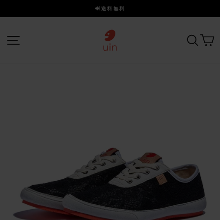
ス
🔊送料無料
キ
ス
ッ
ラ
プ
サイトナビゲーション
探す
イ
ド
を
一
時
停
止