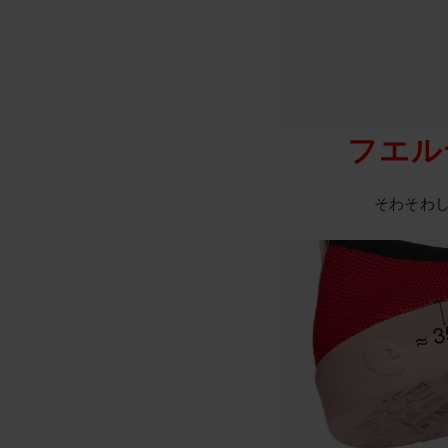
フエル
そわそわ