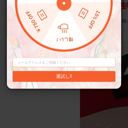
独
脱
運試し‼