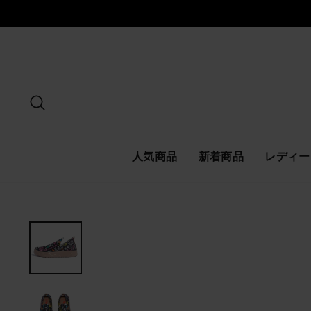
ス
キ
ッ
プ
探す
人気商品
新着商品
レディー