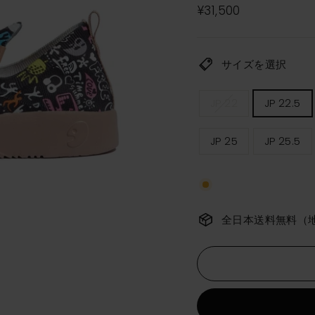
通
¥31,500
常
価
格
サイズを選択
レ
JP 22
JP 22.5
デ
ィ
ー
JP 25
JP 25.5
ス
サ
イ
ズ
全日本送料無料（