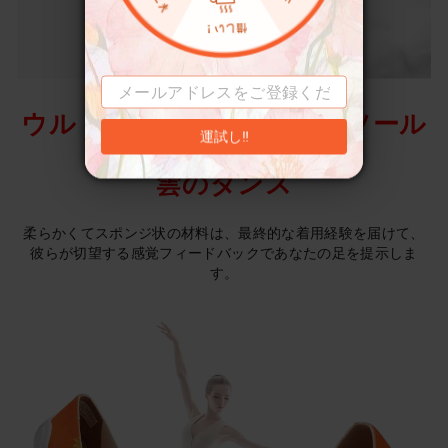
ウルトラソフトEVAアウトソール
運試し‼
雲のダンス
柔らかくてスポンジ状の材料は、最終的な着用経験を届けて、
彼らが切望する感覚フィードバックであなたの足を提示しま
す。