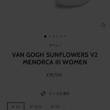
ク
ロ
ー
ズ
(E
ホーム
/
VAN GOGH SUNFLOWERS V2
MENORCA III WOMEN
通
¥36,500
常
価
格
サイズを選択
レ
JP 22
JP 22.5
JP 23
JP 23.5
JP 24
デ