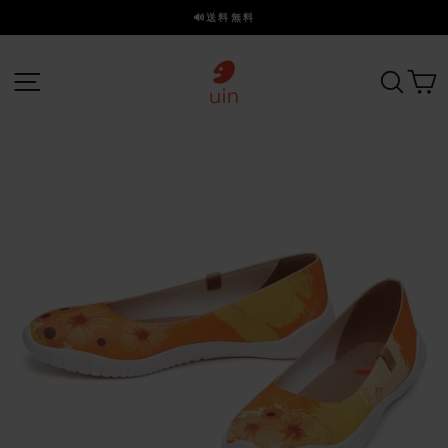
ス
🔊送料無料
キ
ス
ッ
ラ
プ
サイトナビゲーション
探す
イ
ド
を
一
時
停
止