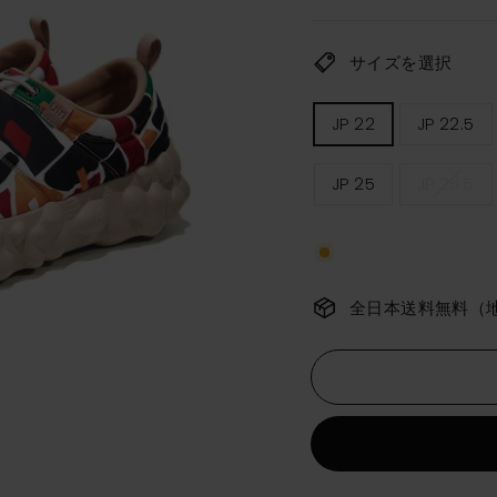
価
格
サイズを選択
レ
JP 22
JP 22.5
デ
ィ
ー
JP 25
JP 25.5
ス
サ
イ
ズ
全日本送料無料（