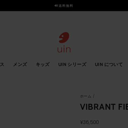
🔊送料無料
ス
ラ
イ
ド
を
一
時
停
止
ス
メンズ
キッズ
UIN シリーズ
UIN について
ホーム
/
VIBRANT F
通
¥36,500
常