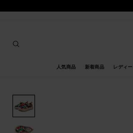
ス
キ
ッ
プ
探す
人気商品
新着商品
レディー